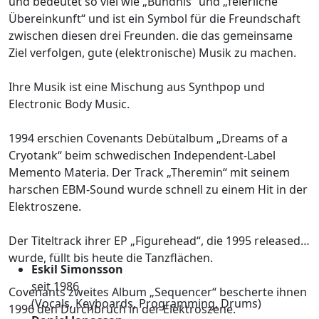
und bedeutet so viel wie „Bündnis“ und „feierliche
Übereinkunft“ und ist ein Symbol für die Freundschaft
zwischen diesen drei Freunden. die das gemeinsame
Ziel verfolgen, gute (elektronische) Musik zu machen.
Ihre Musik ist eine Mischung aus Synthpop und
Electronic Body Music.
1994 erschien Covenants Debütalbum „Dreams of a
Cryotank“ beim schwedischen Independent-Label
Memento Materia. Der Track „Theremin“ mit seinem
harschen EBM-Sound wurde schnell zu einem Hit in der
Elektroszene.
Der Titeltrack ihrer EP „Figurehead“, die 1995 released
wurde, füllt bis heute die Tanzflächen.
Eskil Simonsson
seit 1986
Covenants zweites Album „Sequencer“ bescherte ihnen
(Vocals, Keyboards, Programming, Drums)
1996 den Durchbruch in der Elektroszene.