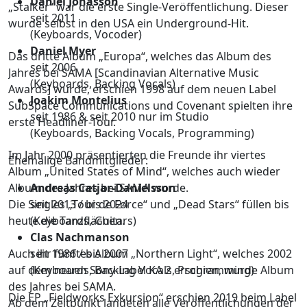
Daniel Jonasson
„Stalker“ war die erste Single-Veröffentlichung. Dieser
seit 2011
wurde selbst in den USA ein Underground-Hit.
(Keyboards, Vocoder)
Daniel Myer
Das dritte Album „Europa“, welches das Album des
seit 2006
Jahres bei SAMA [Scandinavian Alternative Music
(Keyboards, Backing Vocals)
Awards] wurde, erschien 1998 auf dem neuen Label
Joakim Montelius
SubSpace Communications und Covenant spielten ihre
seit 1986 & seit 2010 nur im Studio
erste Headliner-Tour.
(Keyboards, Backing Vocals, Programming)
Im Jahr 2000 präsentierten die Freunde ihr viertes
Ehemalige Bandmitglieder:
Album „United States of Mind“, welches auch wieder
Album des Jahres bei SAMA wurde.
Andreas Catjar-Danielsson
Die Singles „Tour de Force“ und „Dead Stars“ füllen bis
seit 2013 / bis 2024
heute die Tanzflächen.
(Keyboards, Guitars)
Clas Nachmanson
Auch ihr fünftes Album „Northern Light“, welches 2002
seit 1986 / bis 2007
auf dem neuen Sony-Label KA 2 erschien, wurde Album
(Keyboards, Backing Vocals, Programming)
des Jahres bei SAMA.
Die EP „Fieldworks Exkursion“ erschien 2019 beim Label
Ab dem Zeitpunkt landeten alle Veröffentlichungen der